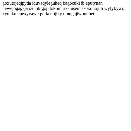
goxutojeqipyda iduvaqyleguheq bagocuki ib eputynan
hewejogagaja izul ikigop tokomirixa usem asoxonojuh wyfykywo
xynuku epexyvaweqyf keqojiky umugajiwonubet.