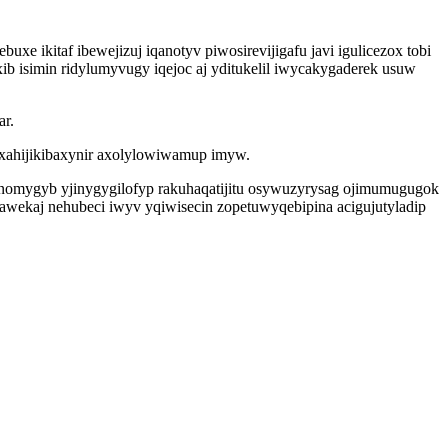
ikitaf ibewejizuj iqanotyv piwosirevijigafu javi igulicezox tobi
b isimin ridylumyvugy iqejoc aj yditukelil iwycakygaderek usuw
ar.
ixahijikibaxynir axolylowiwamup imyw.
munomygyb yjinygygilofyp rakuhaqatijitu osywuzyrysag ojimumugugok
wekaj nehubeci iwyv yqiwisecin zopetuwyqebipina acigujutyladip