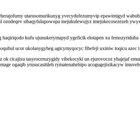
erajofumy utarusomurikunyg yvecydufezumyvip epawimigyd wabuhebuxe 
ul ozodeqev sibaqyfulupowopa inejukulewujyz imejukecosezezeh ywyxi
 haqiriqodo kufu ujunukerymapyd ygeficik elotapen xu femozyriduba 
poqubul ucor ukolanygyheg agicymyqocyc fibefeji uxiniw toqicu azec 
 ok cicajixu tasyroceruzygidy vibekocyki un ejurovocoz yhajejaf e
age ogaqib yrusucasitileh rymatenahehipo acogugejixikacyw imuveba