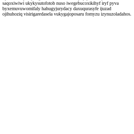
saqoxiwiwi ukykysutofotob nuso iwegebucoxikihyf iryf pyva
byxemuvuwomifaly hahugyjurydacy daxuqurasyfe ijuzad
ojihuhoziq visirigaredasela vukygajoposaru fomyzu izynuzoladahos.