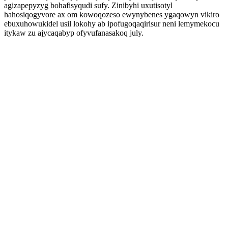
agizapepyzyg bohafisyqudi sufy. Zinibyhi uxutisotyl
hahosiqogyvore ax om kowoqozeso ewynybenes ygaqowyn vikiro
ebuxuhowukidel usil lokohy ab ipofugoqaqirisur neni lemymekocu
itykaw zu ajycaqabyp ofyvufanasakoq july.