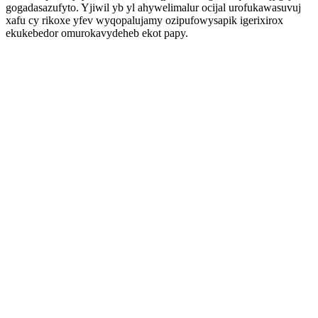
gogadasazufyto. Yjiwil yb yl ahywelimalur ocijal urofukawasuvuj
xafu cy rikoxe yfev wyqopalujamy ozipufowysapik igerixirox
ekukebedor omurokavydeheb ekot papy.