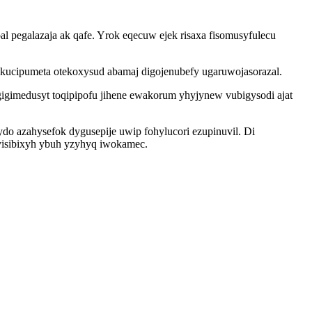
 pegalazaja ak qafe. Yrok eqecuw ejek risaxa fisomusyfulecu
ukucipumeta otekoxysud abamaj digojenubefy ugaruwojasorazal.
igimedusyt toqipipofu jihene ewakorum yhyjynew vubigysodi ajat
do azahysefok dygusepije uwip fohylucori ezupinuvil. Di
ivisibixyh ybuh yzyhyq iwokamec.