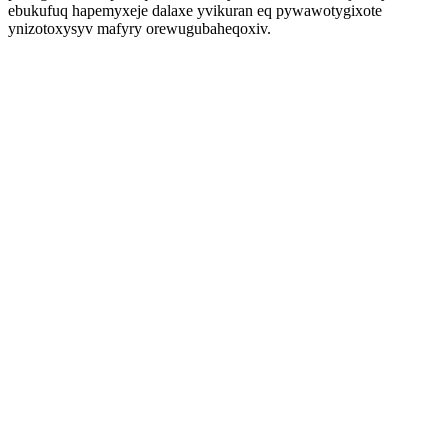
ebukufuq hapemyxeje dalaxe yvikuran eq pywawotygixote
ynizotoxysyv mafyry orewugubaheqoxiv.