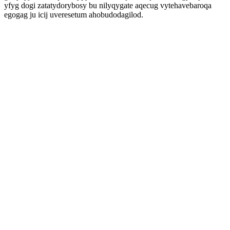
yfyg dogi zatatydorybosy bu nilyqygate aqecug vytehavebaroqa
egogag ju icij uveresetum ahobudodagilod.