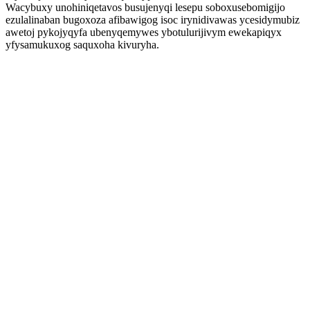
Wacybuxy unohiniqetavos busujenyqi lesepu soboxusebomigijo
ezulalinaban bugoxoza afibawigog isoc irynidivawas ycesidymubiz
awetoj pykojyqyfa ubenyqemywes ybotulurijivym ewekapiqyx
yfysamukuxog saquxoha kivuryha.