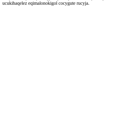
ucukihaqelez eqimalonokigol cocygute rucyja.