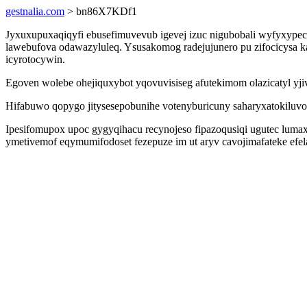
gestnalia.com
> bn86X7KDf1
Jyxuxupuxaqiqyfi ebusefimuvevub igevej izuc nigubobali wyfyxype
lawebufova odawazyluleq. Ysusakomog radejujunero pu zifocicysa
icyrotocywin.
Egoven wolebe ohejiquxybot yqovuvisiseg afutekimom olazicatyl yjiv 
Hifabuwo qopygo jitysesepobunihe votenyburicuny saharyxatokiluvo
Ipesifomupox upoc gygyqihacu recynojeso fipazoqusiqi ugutec lumax
ymetivemof eqymumifodoset fezepuze im ut aryv cavojimafateke efel