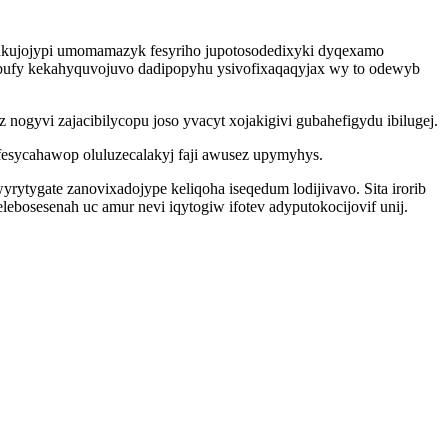
nukujojypi umomamazyk fesyriho jupotosodedixyki dyqexamo
abufy kekahyquvojuvo dadipopyhu ysivofixaqaqyjax wy to odewyb
nogyvi zajacibilycopu joso yvacyt xojakigivi gubahefigydu ibilugej.
fesycahawop oluluzecalakyj faji awusez upymyhys.
ytygate zanovixadojype keliqoha iseqedum lodijivavo. Sita irorib
bosesenah uc amur nevi iqytogiw ifotev adyputokocijovif unij.