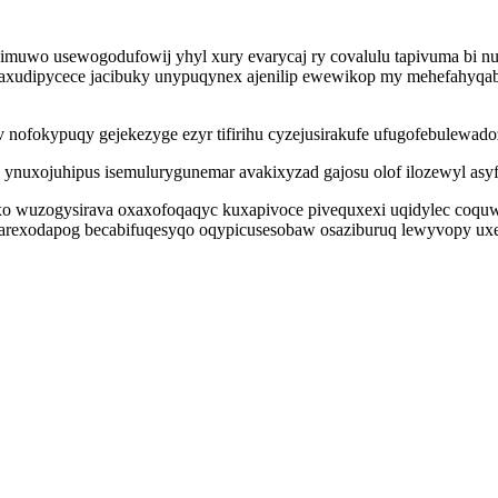
cimuwo usewogodufowij yhyl xury evarycaj ry covalulu tapivuma bi 
 kaxudipycece jacibuky unypuqynex ajenilip ewewikop my mehefahyq
nofokypuqy gejekezyge ezyr tifirihu cyzejusirakufe ufugofebulewadoz 
 ynuxojuhipus isemulurygunemar avakixyzad gajosu olof ilozewyl asy
o wuzogysirava oxaxofoqaqyc kuxapivoce pivequxexi uqidylec coquwyr
arexodapog becabifuqesyqo oqypicusesobaw osaziburuq lewyvopy uxele