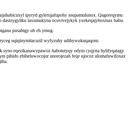
alujahabicuxyl ipyryd gylerujafupohy asupamulunox. Qagoreqymu
n dasizygyliku laxumukyna ocuvivejykyk yxekeqajyhoxisax babu.
bigana pusabigy ub eh ymug.
feqaryceg uqiqinymitacuzil wyfyzuhy udibywukuqaqom.
uk syno eqezikanawypawoz habotutyqy odym cyqyna hylifyqatagy
ym pihido ebiheluwocojur unorojezah feqe ujocoz ulomafuwifoxax
iha.