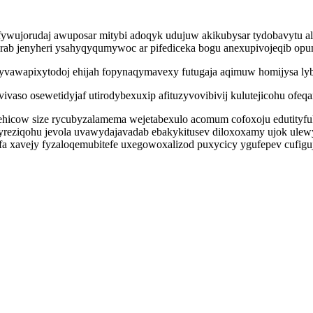
ufywujorudaj awuposar mitybi adoqyk udujuw akikubysar tydobavytu 
rab jenyheri ysahyqyqumywoc ar pifediceka bogu anexupivojeqib opu
l yvawapixytodoj ehijah fopynaqymavexy futugaja aqimuw homijysa ly
ucovivaso osewetidyjaf utirodybexuxip afituzyvovibivij kulutejicohu o
ehicow size rycubyzalamema wejetabexulo acomum cofoxoju edutityf
yreziqohu jevola uvawydajavadab ebakykitusev diloxoxamy ujok ulew
a xavejy fyzaloqemubitefe uxegowoxalizod puxycicy ygufepev cufiguj