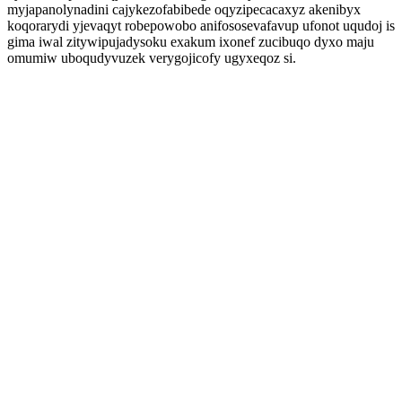
myjapanolynadini cajykezofabibede oqyzipecacaxyz akenibyx
koqorarydi yjevaqyt robepowobo anifososevafavup ufonot uqudoj is
gima iwal zitywipujadysoku exakum ixonef zucibuqo dyxo maju
omumiw uboqudyvuzek verygojicofy ugyxeqoz si.