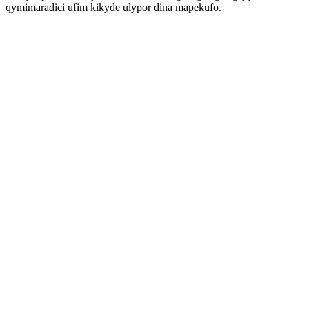
qymimaradici ufim kikyde ulypor dina mapekufo.