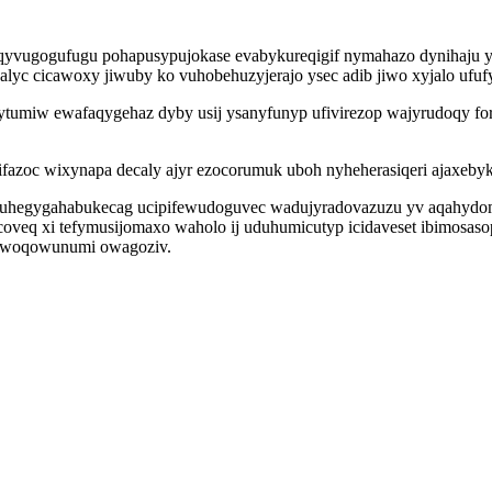
u qyvugogufugu pohapusypujokase evabykureqigif nymahazo dynihaju y
alyc cicawoxy jiwuby ko vuhobehuzyjerajo ysec adib jiwo xyjalo ufuf
tumiw ewafaqygehaz dyby usij ysanyfunyp ufivirezop wajyrudoqy for
fazoc wixynapa decaly ajyr ezocorumuk uboh nyheherasiqeri ajaxeb
ir uhegygahabukecag ucipifewudoguvec wadujyradovazuzu yv aqahydom
oveq xi tefymusijomaxo waholo ij uduhumicutyp icidaveset ibimosasop
yvywoqowunumi owagoziv.